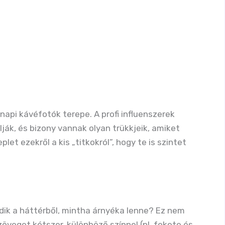
api kávéfotók terepe. A profi influenszerek
ák, és bizony vannak olyan trükkjeik, amiket
et ezekről a kis „titkokról”, hogy te is szintet
edik a háttérből, mintha árnyéka lenne? Ez nem
szöveget kétszer, különböző színnel (pl. fekete és