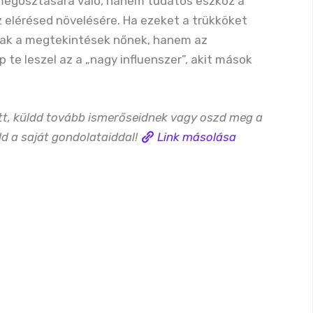
 megosztására való, hanem tudatos eszköz a
 elérésed növelésére. Ha ezeket a trükköket
sak a megtekintések nőnek, hanem az
p te leszel az a „nagy influenszer”, akit mások
ett, küldd tovább ismerőseidnek vagy oszd meg a
 a saját gondolataiddal!
Link másolása