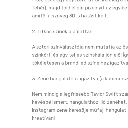
fehér), majd told el pár pixelnyit az egy
amitől a szöveg 3D-s hatást kelt.
2. Titkos színek a palettán
A sztori színválasztója nem mutatja az ö
színkört, és egy teljes színskála jön elő! 
tökéletesen a brand-ed színeihez igazítva
3. Zene hangulathoz igazítva (a kommersz
Nem mindig a legfrissebb Taylor Swift sz
kevésbé ismert, hangulathoz illő zenéket, a
Instagram zene keresője műfaj, hangulat v
kreatívan!