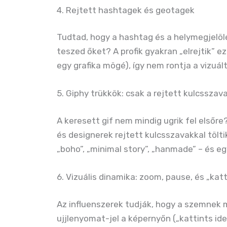
4. Rejtett hashtagek és geotagek
Tudtad, hogy a hashtag és a helymegjelölé
teszed őket? A profik gyakran „elrejtik” 
egy grafika mögé), így nem rontja a vizuált
5. Giphy trükkök: csak a rejtett kulcssza
A keresett gif nem mindig ugrik fel elsőr
és designerek rejtett kulcsszavakkal töltik 
„boho”, „minimal story”, „hanmade” – és egy
6. Vizuális dinamika: zoom, pause, és „ka
Az influenszerek tudják, hogy a szemnek m
ujjlenyomat-jel a képernyőn („kattints ide!