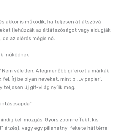
s akkor is működik, ha teljesen átlátszóvá
ezeket (lehúzzák az átlátszóságot vagy eldugják
, de az elérés mégis nő.
vak működnek
e? Nem véletlen. A legmenőbb gifeiket a márkák
fel. Írj be olyan neveket, mint pl. „vipapier”,
 teljesen új gif-világ nyílik meg.
ttintáscsapda”
indig kell mozgás. Gyors zoom-effekt, kis
” érzés), vagy egy pillanatnyi fekete háttérrel