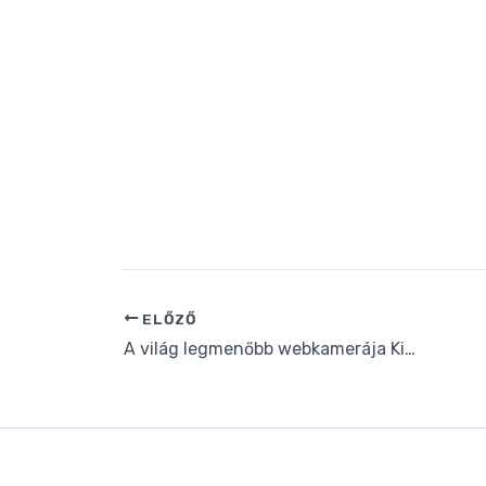
ELŐZŐ
A világ legmenőbb webkamerája Kiskörén működik