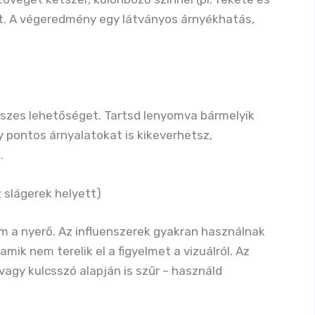
iket. A végeredmény egy látványos árnyékhatás,
sszes lehetőséget. Tartsd lenyomva bármelyik
Így pontos árnyalatokat is kikeverhetsz,
.
 slágerek helyett)
ám a nyerő. Az influenszerek gyakran használnak
mik nem terelik el a figyelmet a vizuálról. Az
agy kulcsszó alapján is szűr – használd