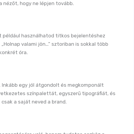
 nézőt, hogy ne lépjen tovább.
t például használhatod titkos bejelentéshez
„Holnap valami jön…” sztoriban is sokkal több
konkrét óra.
l. Inkább egy jól átgondolt és megkomponált
vetkezetes színpalettát, egyszerű tipográfiát, és
 csak a saját neved a brand.