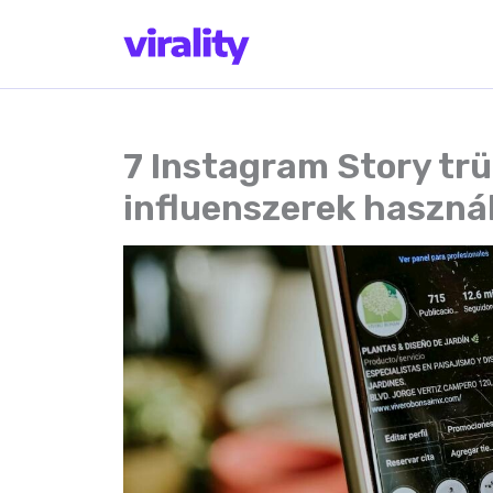
Skip
to
content
7 Instagram Story trü
influenszerek haszná