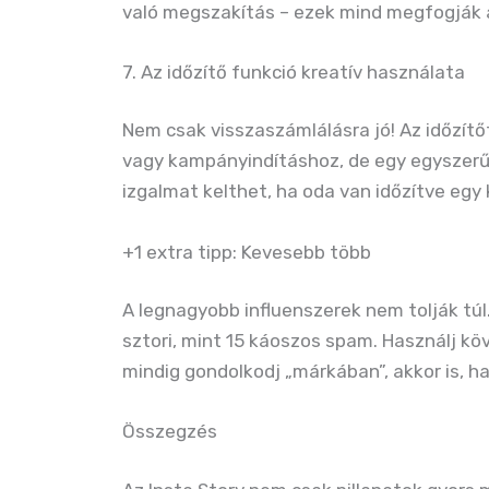
való megszakítás – ezek mind megfogják a
7. Az időzítő funkció kreatív használata
Nem csak visszaszámlálásra jó! Az időzítő
vagy kampányindításhoz, de egy egyszerű 
izgalmat kelthet, ha oda van időzítve egy 
+1 extra tipp: Kevesebb több
A legnagyobb influenszerek nem tolják tú
sztori, mint 15 káoszos spam. Használj kö
mindig gondolkodj „márkában”, akkor is, ha
Összegzés