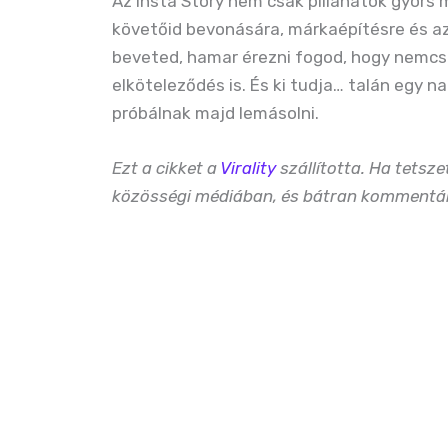
Az Insta Story nem csak pillanatok gyors
követőid bevonására, márkaépítésre és az
beveted, hamar érezni fogod, hogy nemc
elköteleződés is. És ki tudja… talán egy na
próbálnak majd lemásolni.
Ezt a cikket a
Virality
szállította. Ha tetsz
közösségi médiában, és bátran kommentáld