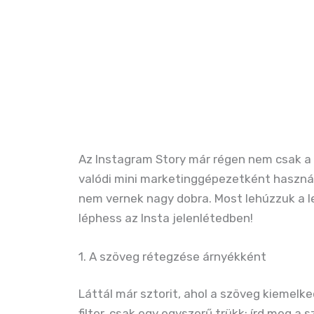
Az Instagram Story már régen nem csak a n
valódi mini marketinggépezetként használj
nem vernek nagy dobra. Most lehúzzuk a lepl
léphess az Insta jelenlétedben!
1. A szöveg rétegzése árnyékként
Láttál már sztorit, ahol a szöveg kiemelk
filter, csak egy egyszerű trükk: írd meg a 