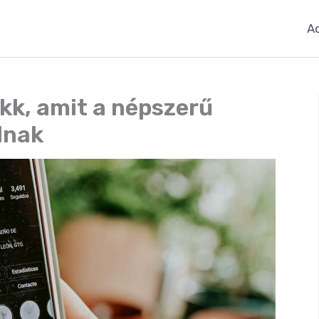
A
kk, amit a népszerű
lnak